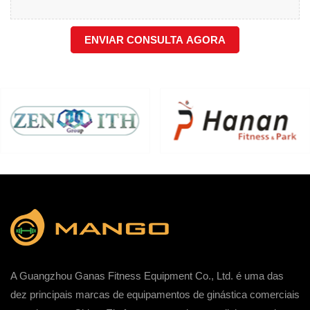
ENVIAR CONSULTA AGORA
A Guangzhou Ganas Fitness Equipment Co., Ltd. é uma das
dez principais marcas de equipamentos de ginástica comerciais