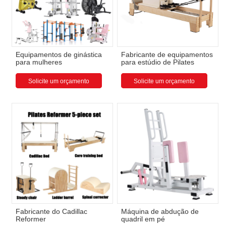
Equipamentos de ginástica
Fabricante de equipamentos
para mulheres
para estúdio de Pilates
Solicite um orçamento
Solicite um orçamento
Fabricante do Cadillac
Máquina de abdução de
Reformer
quadril em pé