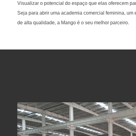
Visualizar o potencial do espaço que elas oferecem par
Seja para abrir uma academia comercial feminina, um e
de alta qualidade, a Mango é o seu melhor parceiro.