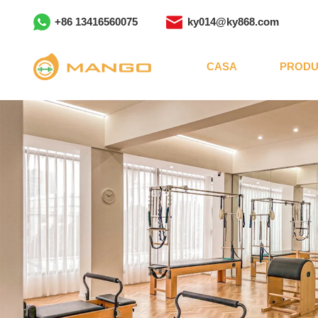
+86 13416560075
ky014@ky868.com
CASA
PRODU