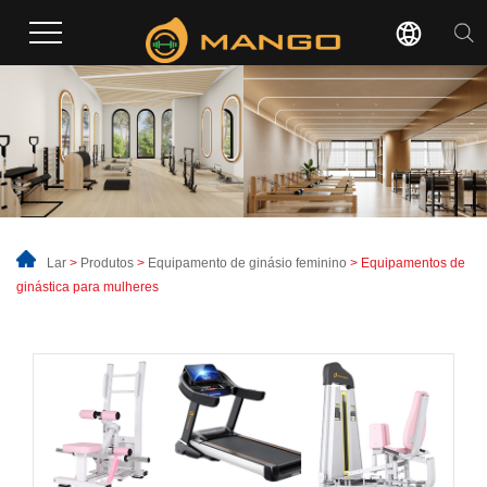
Lar
>
Produtos
>
Equipamento de ginásio feminino
> Equipamentos de
ginástica para mulheres