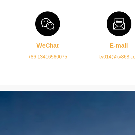
WeChat
E-mail
+86 13416560075
ky014@ky868.c