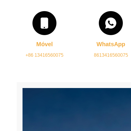
Móvel
WhatsApp
+86 13416560075
8613416560075