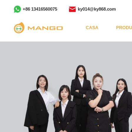
+86 13416560075
ky014@ky868.com
CASA
PRODU