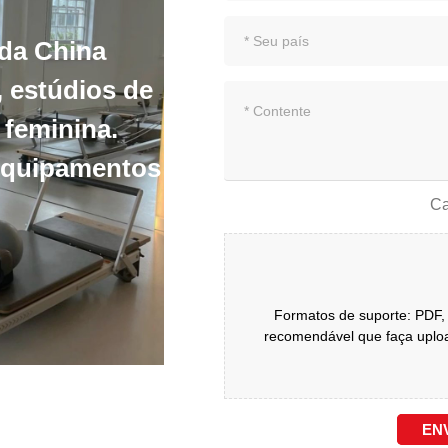
 da China
, estúdios de
 feminina.
equipamentos
Ca
Formatos de suporte: PDF, 
recomendável que faça uploa
EN