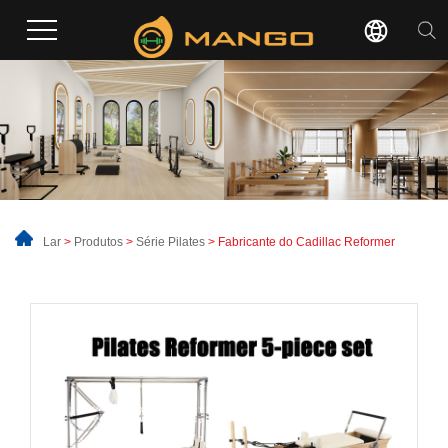
Lar
>
Produtos
>
Série Pilates
> Fabricante do Cadillac Reformer