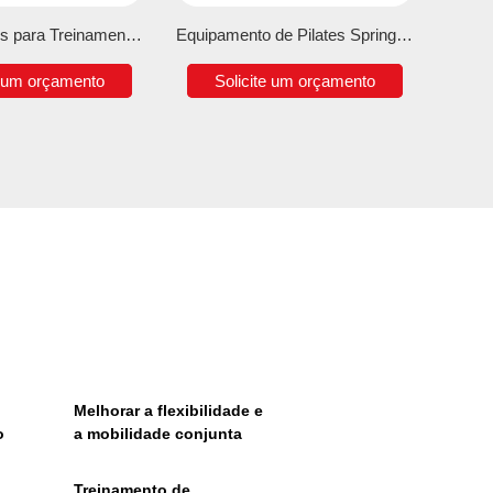
Equipamentos para Treinamento de Pilates
Equipamento de Pilates Springboard
Refor
e um orçamento
Solicite um orçamento
S
Melhorar a flexibilidade e
o
a mobilidade conjunta
Treinamento de