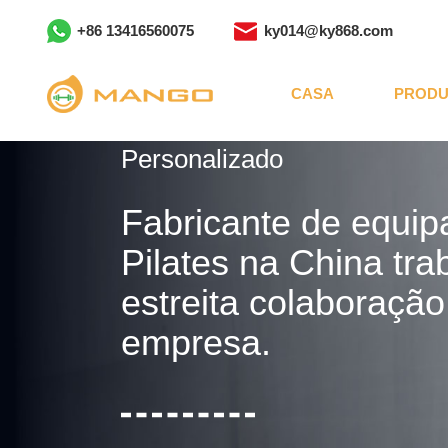
+86 13416560075
ky014@ky868.com
CASA
PRODU
Personalizado
Fabricante de equi
Pilates na China tr
estreita colaboraçã
empresa.