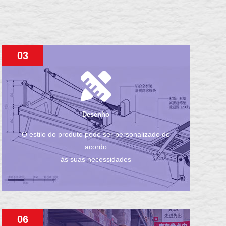
03
Desenho
O estilo do produto pode ser personalizado de
acordo
às suas necessidades
06