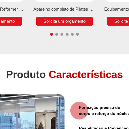
Aparelho de Pilates Reformer em Madeira de Bordo
Aparelho completo de Pilates Reformer
rçamento
Solicite um orçamento
Solicit
Produto
Características
Formação precisa do
corpo e reforço do núcle
Reabilitação e Prevenção