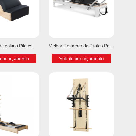
de coluna Pilates
Melhor Reformer de Pilates Profissional
e um orçamento
Solicite um orçamento
S