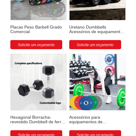
Placas Peso Barbell Grado
Uretano Dumbbells
Comercial
Acessórios de equipamento
de força para ginásios
Solicite um orçamento
Solicite um orçamento
Hexagonal Borracha-
Acessórios para
revestido Dumbbell de ferro
equipamentos de
fundido
musculação em ferro fundido
com revestimento colorido
Solicite um orçamento
Solicite um orçamento