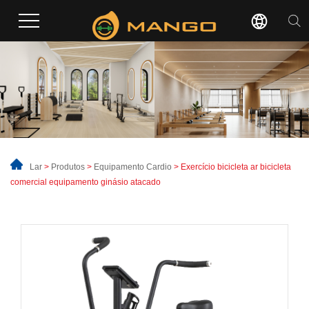
Lar
>
Produtos
>
Equipamento Cardio
> Exercício bicicleta ar bicicleta
comercial equipamento ginásio atacado