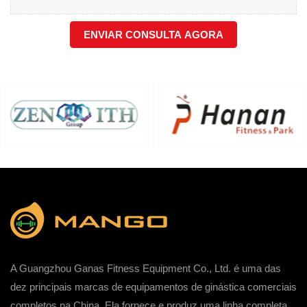
ENVIAR CONSULTA AGORA
A Guangzhou Ganas Fitness Equipment Co., Ltd. é uma das
dez principais marcas de equipamentos de ginástica comerciais
completos na China. Ela fornece e produz uma linha completa